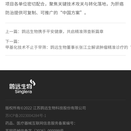
项目各单位密切配合，聚焦关键技术攻关与转化落地，为肝癌
防治提供可复制、可推广的“中国方案”。
上一篇：
鹍远生物携手平安健康，共启精准筛查新篇章
下一篇：
甲基化技术不止于早筛：鹍远生物董事长张江立解读肿瘤精准诊疗的
版权所有©2022 江苏鹍远生物科技股份有限公司
苏ICP备2023004284号-1
药品、医疗器械互联网信息服务备案编号：
苏网药械信备字〔2026〕000099号